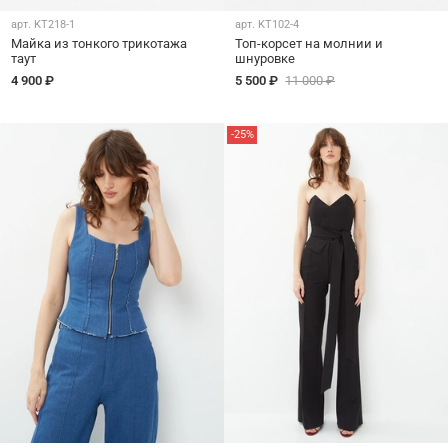
арт.
KT218-1
арт.
KT102-4
Майка из тонкого трикотажа
Топ-корсет на молнии и
таут
шнуровке
4 900 ₽
5 500 ₽
11 000 ₽
-25%