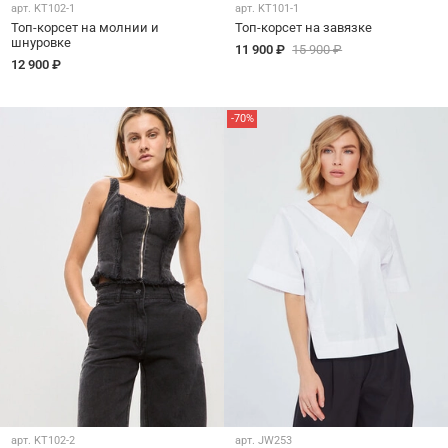
арт.
KT102-1
арт.
KT101-1
Топ-корсет на молнии и
Топ-корсет на завязке
шнуровке
11 900 ₽
15 900 ₽
12 900 ₽
-70%
арт.
KT102-2
арт.
JW253