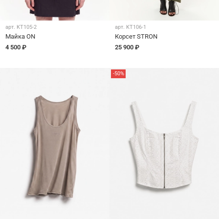
арт.
KT105-2
арт.
KT106-1
Майка ON
Корсет STRON
4 500 ₽
25 900 ₽
-50%