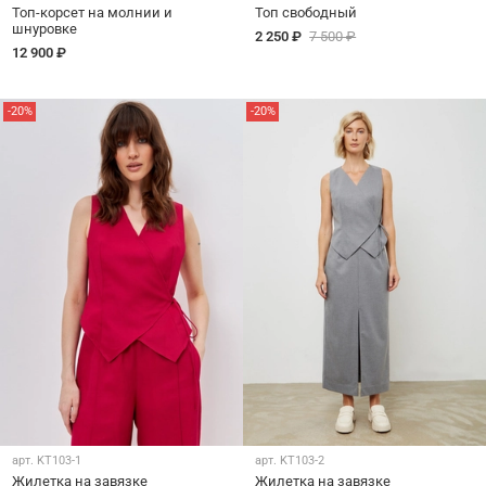
Топ-корсет на молнии и
Топ свободный
шнуровке
2 250 ₽
7 500 ₽
12 900 ₽
-20%
-20%
арт.
KT103-1
арт.
KT103-2
Жилетка на завязке
Жилетка на завязке