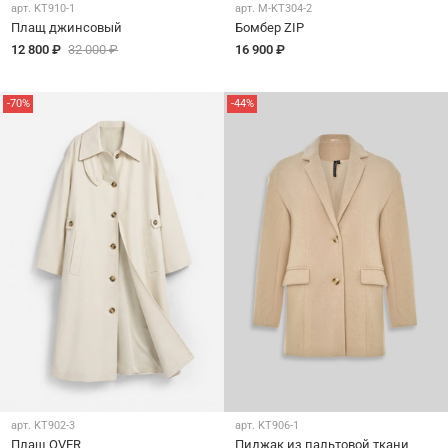
арт.
KT910-1
арт.
M-KT304-2
Плащ джинсовый
Бомбер ZIP
12 800 ₽
32 000 ₽
16 900 ₽
-70%
-44%
арт.
KT902-3
арт.
KT906-1
Плащ OVER
Пиджак из пальтовой ткани