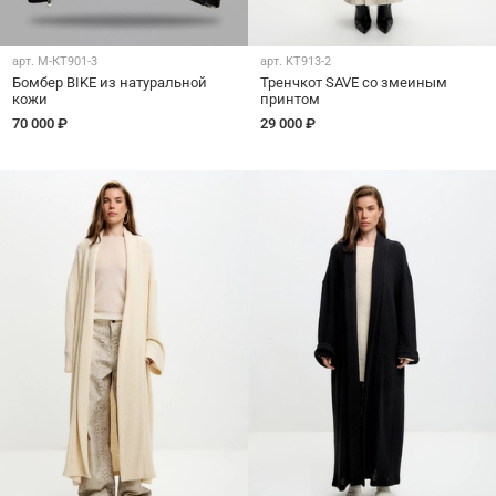
арт.
M-КТ901-3
арт.
KT913-2
Бомбер BIKE из натуральной
Тренчкот SAVE со змеиным
кожи
принтом
70 000 ₽
29 000 ₽