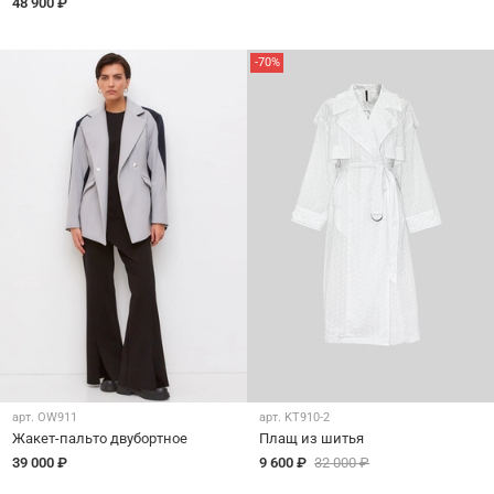
48 900 ₽
-70%
арт.
OW911
арт.
KT910-2
Жакет-пальто двубортное
Плащ из шитья
39 000 ₽
9 600 ₽
32 000 ₽