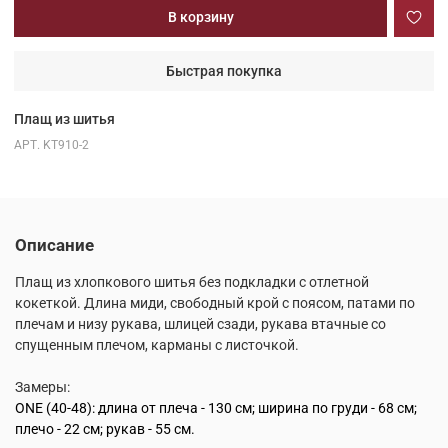
В корзину
Быстрая покупка
Плащ из шитья
АРТ.
KT910-2
Описание
Плащ из хлопкового шитья без подкладки с отлетной
кокеткой. Длина миди, свободный крой с поясом, патами по
плечам и низу рукава, шлицей сзади, рукава втачные со
спущенным плечом, карманы с листочкой.
Замеры:
ONE (40-48):
длина от плеча - 130 см;
ширина по груди - 68 см;
плечо - 22 см; рукав - 55 см.