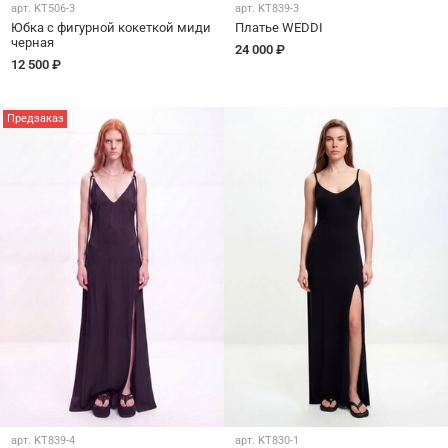
арт.
KT506-3
арт.
KT839-3
Юбка с фигурной кокеткой миди
Платье WEDDI
черная
24 000 ₽
12 500 ₽
Предзаказ
арт.
KT839-4
арт.
KT830-1