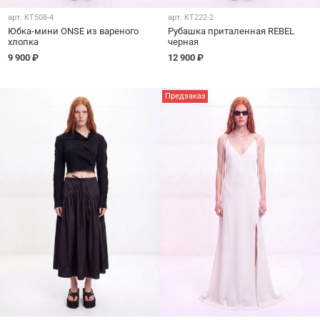
арт.
KT508-4
арт.
KT222-2
Юбка-мини ONSE из вареного
Рубашка приталенная REBEL
хлопка
черная
9 900 ₽
12 900 ₽
Предзаказ