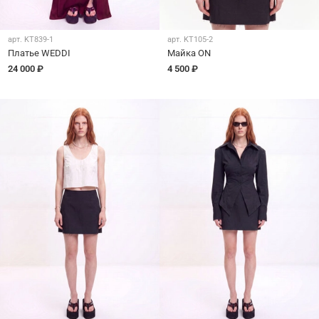
арт.
KT839-1
арт.
KT105-2
Платье WEDDI
Майка ON
24 000 ₽
4 500 ₽