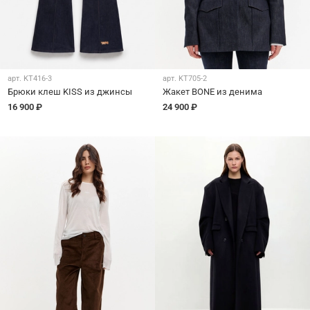
арт.
KT416-3
арт.
KT705-2
Брюки клеш KISS из джинсы
Жакет BONE из денима
16 900 ₽
24 900 ₽