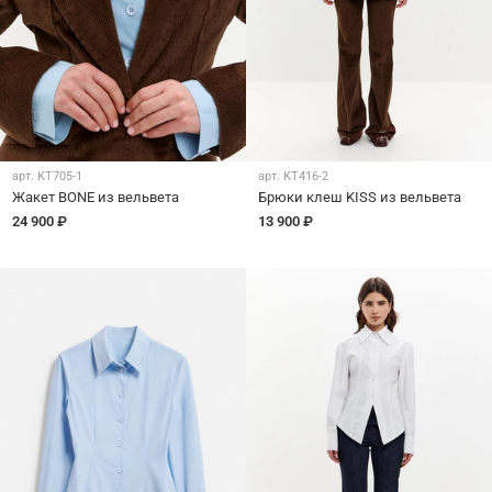
арт.
KT705-1
арт.
KT416-2
Жакет BONE из вельвета
Брюки клеш KISS из вельвета
24 900 ₽
13 900 ₽