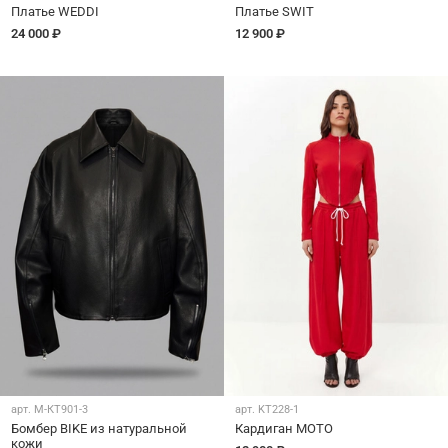
Платье WEDDI
Платье SWIT
24 000 ₽
12 900 ₽
арт.
M-КТ901-3
арт.
KT228-1
Бомбер BIKE из натуральной
Кардиган MOTO
кожи