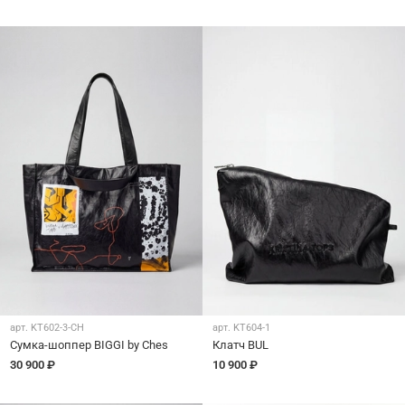
арт.
KT602-3-CH
арт.
KT604-1
Сумка-шоппер BIGGI by Ches
Клатч BUL
30 900 ₽
10 900 ₽