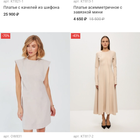
арт.
KT821-1
арт.
KT813-1
Платье с качелей из шифона
Платье асимметричное с
завязкой мини
25 900 ₽
4 650 ₽
15 500 ₽
-70%
-43%
арт.
OW831
арт.
KT817-2