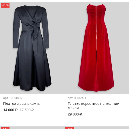
-20%
арт.
KT810-6
арт.
KT824-1
Платье с завязками.
Платье корсетное на молнии
макси
14 000 ₽
17 500 ₽
29 000 ₽