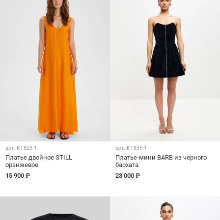
арт.
KT823-1
арт.
KT835-1
Платье двойное STILL
Платье-мини BARB из черного
оранжевое
бархата
15 900 ₽
23 000 ₽