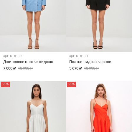
арт.
KT818-2
арт.
KT818-1
Джинсовое платье-пиджак
Платье-пиджак черное
7 000 ₽
18 900 ₽
5 670 ₽
18 900 ₽
-70%
-70%