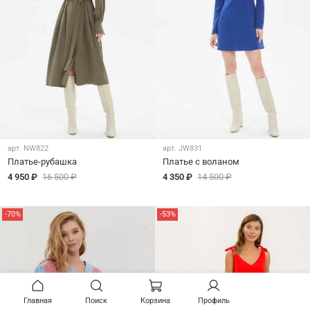
арт.
NW822
арт.
JW831
Платье-рубашка
Платье с воланом
4 950 ₽
16 500 ₽
4 350 ₽
14 500 ₽
-70%
-53%
Главная
Поиск
Корзина
Профиль