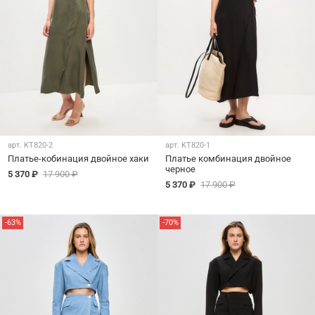
арт.
KT820-2
арт.
KT820-1
Платье-кобинация двойное хаки
Платье комбинация двойное
черное
5 370 ₽
17 900 ₽
5 370 ₽
17 900 ₽
-63%
-70%