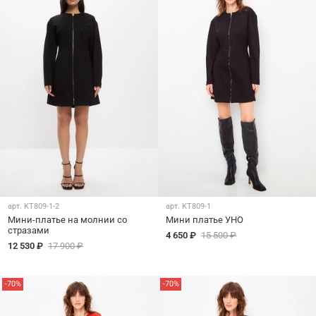
арт.
KT809-1-2
арт.
KT809-1
Мини-платье на молнии со
Мини платье УНО
стразами
4 650 ₽
15 500 ₽
12 530 ₽
17 900 ₽
-70%
-70%