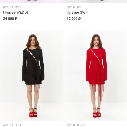
арт.
KT839-4
арт.
KT830-1
Платье WEDDI
Платье SWIT
24 000 ₽
12 900 ₽
арт.
KT837-1
арт.
KT837-2