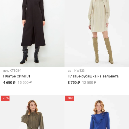
арт.
KT808-1
арт.
NW823
Платье СИМПЛ
Платье-рубашка из вельвета
4 650 ₽
15 500 ₽
3 750 ₽
12 500 ₽
-70%
-70%