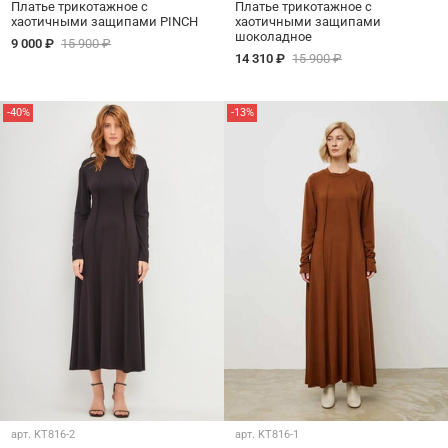
Платье трикотажное с
Платье трикотажное с
хаотичными защипами PINCH
хаотичными защипами
шоколадное
9 000 ₽
15 900 ₽
14 310 ₽
15 900 ₽
-40%
-13%
арт.
KT816-2
арт.
KT816-1