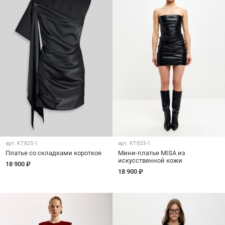
арт.
KT825-1
арт.
КТ833-1
Платье со складками короткое
Мини-платье MISA из
искусственной кожи
18 900 ₽
18 900 ₽