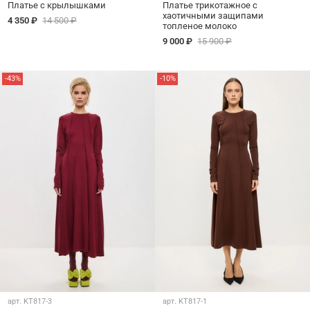
Платье с крылышками
Платье трикотажное с
хаотичными защипами
4 350 ₽
14 500 ₽
топленое молоко
9 000 ₽
15 900 ₽
-43%
-10%
арт.
KT817-3
арт.
KT817-1