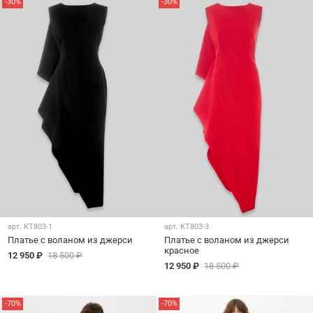
-30%
-30%
арт.
KT803-1
арт.
KT803-3
Платье c воланом из джерси
Платье c воланом из джерси
красное
12 950 ₽
18 500 ₽
12 950 ₽
18 500 ₽
-70%
-70%