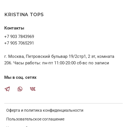
без выходных
чтобы обсудить детали заказа, снять необходимые мерки (при
необходимости) и ответить на все вопросы.
KRISTINA TOPS
Контакты
+7 903 7843969
+7 905 7065291
г. Москва, Петровский бульвар 19/2стр1, 2 эт, комната
206. Часы работы: пн-пт 11:00-20:00 сб-вс по записи
Мы в соц. сетях
Оферта и политика конфиденциальности
Пользовательское соглашение