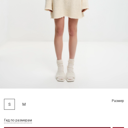
Размер
S
M
Гид по размерам