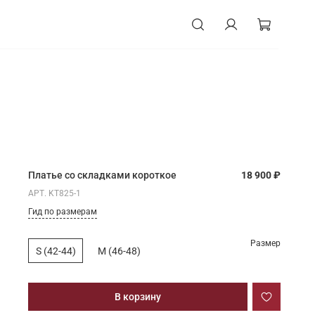
Платье со складками короткое
18 900 ₽
АРТ.
KT825-1
Гид по размерам
Размер
S (42-44)
M (46-48)
В корзину