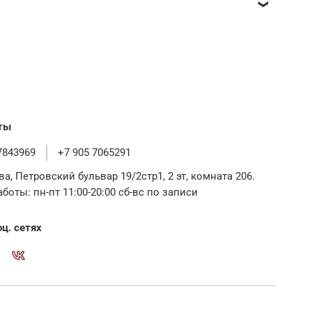
обходимости) и ответить на все вопросы.
ты
7843969
+7 905 7065291
ва, Петровский бульвар 19/2стр1, 2 эт, комната 206.
боты: пн-пт 11:00-20:00 сб-вс по записи
ц. сетях