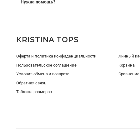
После оформления заявки наш менеджер свяжется с вами,
Нужна помощь?
Вы можете получить консультацию
09:00–21:00 МСК
без выходных
KRISTINA TOPS
Оферта и политика конфиденциальности
Личный ка
Пользовательское соглашение
Корзина
Условия обмена и возврата
Сравнение
Обратная связь
Таблица размеров