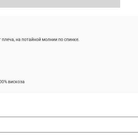
 плеча, на потайной молнии по спинке.
00% вискоза
дивидуальным меркам. Это позволяет добиться идеальной посадк
ректировать отдельные элементы конструкции или адаптировать 