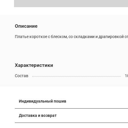
Описание
Платье короткое с блеском, со складками и драпировкой от
Характеристики
Состав
1
Индивидуальный пошив
Многие модели наших коллекций можно выполнить по ин
Доставка и возврат
вашей фигуры. Мы можем изменить длину изделия, скор
Подробные условия доставки и возврата