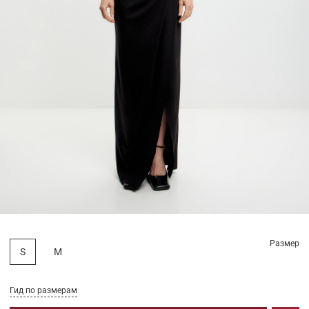
Размер
S
M
Гид по размерам