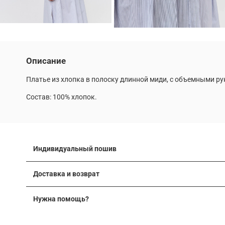
Описание
Платье из хлопка в полоску длинной миди, с объемными ру
Состав: 100% хлопок.
Индивидуальный пошив
Многие модели наших коллекций можно выполнить по ин
Доставка и возврат
вашей фигуры. Мы можем изменить длину изделия, скор
Подробные условия доставки и возврата
После оформления заявки наш менеджер свяжется с вами,
Нужна помощь?
Вы можете получить консультацию