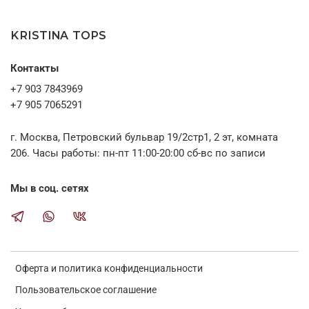
без выходных
чтобы обсудить детали заказа, снять необходимые мерки (при
необходимости) и ответить на все вопросы.
KRISTINA TOPS
Контакты
+7 903 7843969
+7 905 7065291
г. Москва, Петровский бульвар 19/2стр1, 2 эт, комната
206. Часы работы: пн-пт 11:00-20:00 сб-вс по записи
Мы в соц. сетях
Оферта и политика конфиденциальности
Пользовательское соглашение