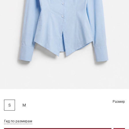
Размер
S
M
Гид по размерам