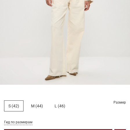
Размер
S (42)
M (44)
L (46)
Гид по размерам