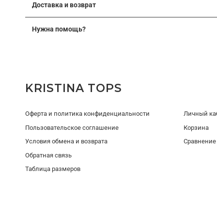
Доставка и возврат
вашей фигуры. Мы можем изменить длину изделия, скор
Подробные условия доставки и возврата
После оформления заявки наш менеджер свяжется с вами,
Нужна помощь?
Вы можете получить консультацию
09:00–21:00 МСК
без выходных
KRISTINA TOPS
Оферта и политика конфиденциальности
Личный ка
Пользовательское соглашение
Корзина
Условия обмена и возврата
Сравнение
Обратная связь
Таблица размеров