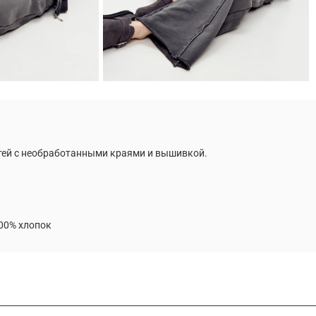
стей с необработанными краями и вышивкой.
00% хлопок
дивидуальным меркам. Это позволяет добиться идеальной посадк