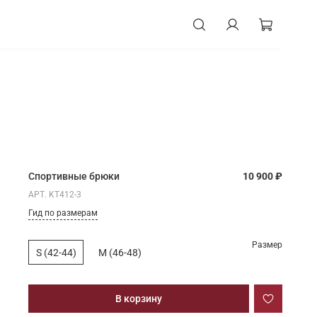
Спортивные брюки
10 900 ₽
АРТ.
KT412-3
Гид по размерам
Размер
S (42-44)
M (46-48)
В корзину