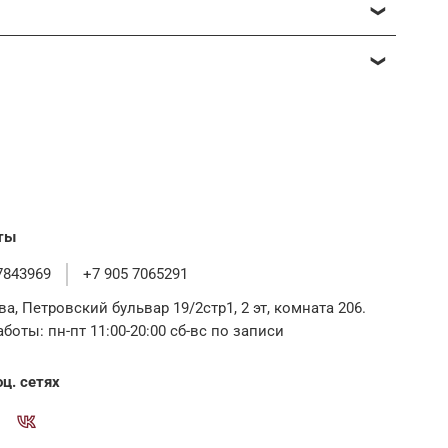
модель под ваши пожелания.
обходимости) и ответить на все вопросы.
ты
7843969
+7 905 7065291
ва, Петровский бульвар 19/2стр1, 2 эт, комната 206.
Часы работы: пн-пт 11:00-20:00 сб-вс по записи
ц. сетях