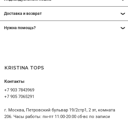
Многие модели наших коллекций можно выполнить по
Доставка и возврат
индивидуальным меркам. Это позволяет добиться идеальной
посадки и сделать вещь максимально комфортной именно для
Подробные условия доставки и возврата
вашей фигуры. Мы можем изменить длину изделия,
Нужна помощь?
скорректировать отдельные элементы конструкции или
Вы можете получить консультацию
адаптировать модель под ваши пожелания.
09:00–21:00 МСК
После оформления заявки наш менеджер свяжется с вами,
без выходных
чтобы обсудить детали заказа, снять необходимые мерки (при
необходимости) и ответить на все вопросы.
KRISTINA TOPS
Контакты
+7 903 7843969
+7 905 7065291
г. Москва, Петровский бульвар 19/2стр1, 2 эт, комната
206. Часы работы: пн-пт 11:00-20:00 сб-вс по записи