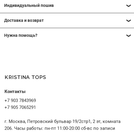
Индивидуальный пошив
Многие модели наших коллекций можно выполнить по
Доставка и возврат
индивидуальным меркам. Это позволяет добиться идеальной
посадки и сделать вещь максимально комфортной именно для
Подробные условия доставки и возврата
вашей фигуры. Мы можем изменить длину изделия,
Нужна помощь?
скорректировать отдельные элементы конструкции или
Вы можете получить консультацию
адаптировать модель под ваши пожелания.
09:00–21:00 МСК
После оформления заявки наш менеджер свяжется с вами,
без выходных
чтобы обсудить детали заказа, снять необходимые мерки (при
необходимости) и ответить на все вопросы.
KRISTINA TOPS
Контакты
+7 903 7843969
+7 905 7065291
г. Москва, Петровский бульвар 19/2стр1, 2 эт, комната
206. Часы работы: пн-пт 11:00-20:00 сб-вс по записи