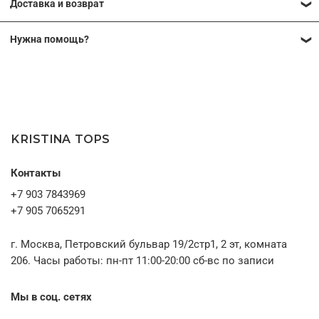
Доставка и возврат
индивидуальным меркам. Это позволяет добиться идеальной
посадки и сделать вещь максимально комфортной именно для
Подробные условия доставки и возврата
вашей фигуры. Мы можем изменить длину изделия,
Нужна помощь?
скорректировать отдельные элементы конструкции или
Вы можете получить консультацию
адаптировать модель под ваши пожелания.
09:00–21:00 МСК
После оформления заявки наш менеджер свяжется с вами,
без выходных
чтобы обсудить детали заказа, снять необходимые мерки (при
необходимости) и ответить на все вопросы.
KRISTINA TOPS
Контакты
+7 903 7843969
+7 905 7065291
г. Москва, Петровский бульвар 19/2стр1, 2 эт, комната
206. Часы работы: пн-пт 11:00-20:00 сб-вс по записи
Мы в соц. сетях